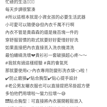
忙碌的生活🚣🏻‍♂️
每天步調很緊湊
#所以這根本就是小資女孩的必要生活武器
小可愛可以隨便😅但內衣千萬不行啊
內衣不管是貴森森的還是幾百塊一件的
穿舒服習慣的款式就要好好愛惜好好洗
如果直接把內衣直接丟入洗衣機清洗
最怕纏繞洗壞💔貴衫衫一套破損超心疼～～
#我就有過這樣經驗 #真的會氣死
那就要使用👉內衣專用防變形洗衣袋👈啦！
✔️防止磨損✔️貼合胸型✔️貼心提手設計
#老公男友曬衣服也可以直接提把吊掛超方便
多怕他們用壞啦～蠻力拉壞～😅
🔜貼合胸型：可直接將內衣展開輕鬆放入