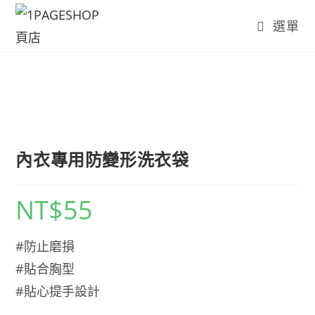
Skip
選單
to
content
內衣專用防變形洗衣袋
NT$
55
#防止磨損
#貼合胸型
#貼心提手設計