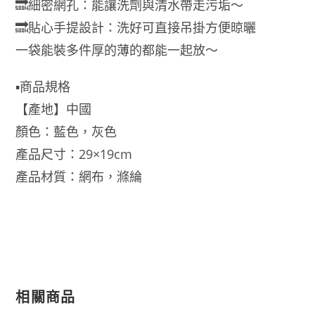
🔜細密網孔：能讓洗劑與清水帶走污垢～
🔜貼心手提設計：洗好可直接吊掛方便晾曬
一袋能裝多件厚的薄的都能一起放～
▪️商品規格
【產地】中國
顏色：藍色，灰色
產品尺寸：29×19cm
產品材質：網布，滌綸
相關商品