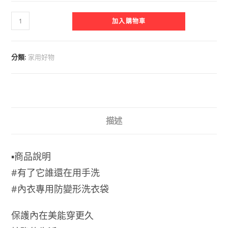
內
加入購物車
衣
專
用
分類:
家用好物
防
變
形
洗
衣
描述
袋
數
▪️商品說明
量
#有了它誰還在用手洗
#內衣專用防變形洗衣袋
保護內在美能穿更久