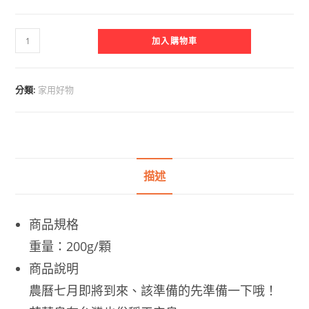
【現
加入購物車
貨
Z】
淨
分類:
家用好物
化
平
安
｜
艾
描述
草
植
商品規格
萃
皂
重量：200g/顆
數
商品說明
量
農曆七月即將到來、該準備的先準備一下哦！