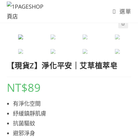
Skip
選單
to
content
🔍
【現貨Z】淨化平安｜艾草植萃皂
NT$
89
有淨化空間
紓緩鎮靜肌膚
抗菌驅蚊
避邪淨身