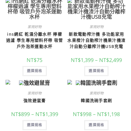
家用好物
家用好物
ins網紅 乾濕分離水杯 檸檬
新款電動榨汁機 多功能家用
過濾 學生專用塑料杯帶 吸管
水果橙汁自動榨汁機果汁機渣
戶外泡茶運動水杯
汁自動分離榨汁機USB充電
NT$
75
NT$
1,399
–
NT$
2,499
選擇規格
選擇規格
家用好物
家用好物
強效避鼠膏
韓國洗碗手套刷
NT$
899
–
NT$
1,399
NT$
998
–
NT$
1,198
選擇規格
選擇規格