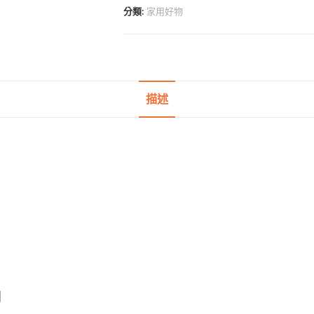
壁
分類:
家用好物
掛
四
格
調
味
描述
(兩
入
組)
數
量
間