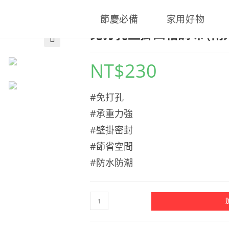
節慶必備
家用好物
免打孔壁掛四格調味 (兩
🔍
NT$
230
#免打孔
#承重力強
#壁掛密封
#節省空間
#防水防潮
免
打
孔