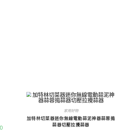
家用好物
加特林切菜器迷你無線電動蒜泥神器蒜蓉搗
蒜器切壓拉攪蒜器
90