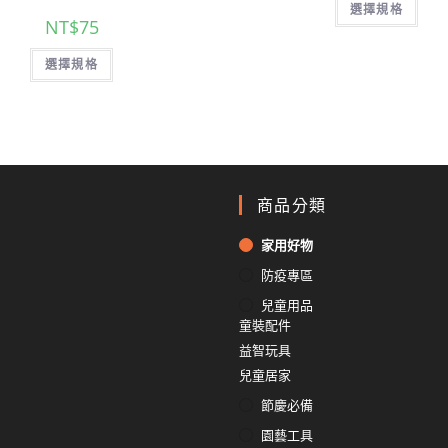
選擇規格
NT$
75
選擇規格
商品分類
家用好物
防疫專區
兒童用品
童裝配件
益智玩具
兒童居家
節慶必備
園藝工具