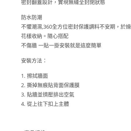
密封翻蓋設計，實現無縫全封閉狀態
防水防潮
不懼潮濕,360全方位密封保護調料不安期，於
花樣收納。隨心搭配
不傷牆 一貼一掛安裝就是這麼簡單
安裝方法：
擦拭牆面
撕掉無痕貼背面保護膜
貼牆並擠壓排出空氣
從上往下扣上主體