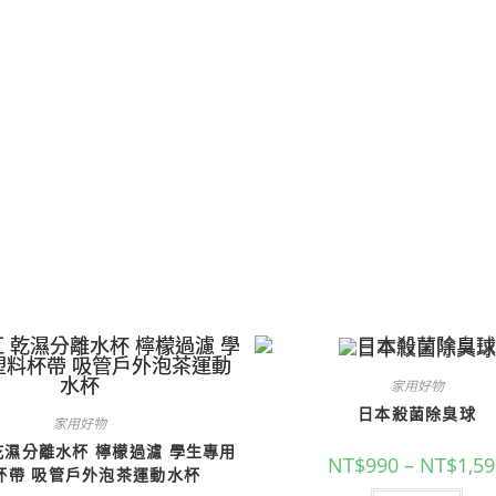
家用好物
日本殺菌除臭球
家用好物
 乾濕分離水杯 檸檬過濾 學生專用
NT$
990
–
NT$
1,5
杯帶 吸管戶外泡茶運動水杯