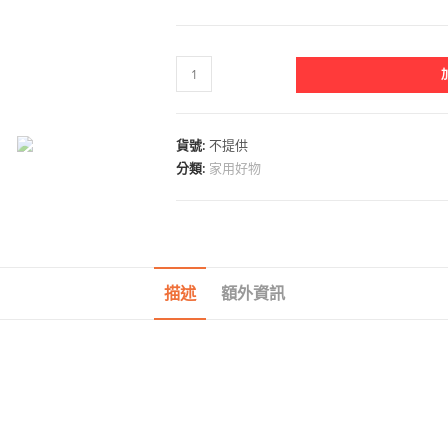
有
購
厚
耐
貨號:
不提供
操
分類:
家用好物
抽
取
式
背
描述
額外資訊
心
袋
(200
入/
盒)
數
量