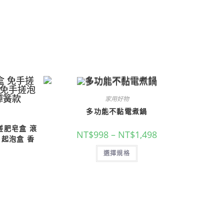
家用好物
多功能不黏電煮鍋
搓肥皂盒 滾
NT$
998
–
NT$
1,498
 起泡盒 香
選擇規格