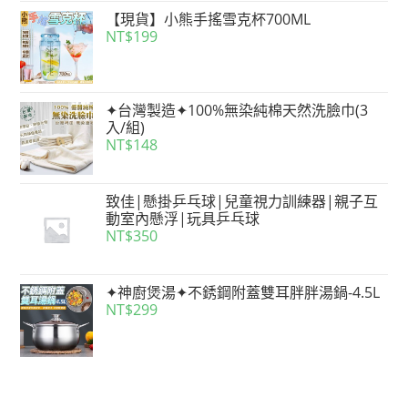
【現貨】小熊手搖雪克杯700ML
NT$
199
✦台灣製造✦100%無染純棉天然洗臉巾(3
入/組)
NT$
148
致佳|懸掛乒乓球|兒童視力訓練器|親子互
動室內懸浮|玩具乒乓球
NT$
350
✦神廚煲湯✦不銹鋼附蓋雙耳胖胖湯鍋-4.5L
NT$
299