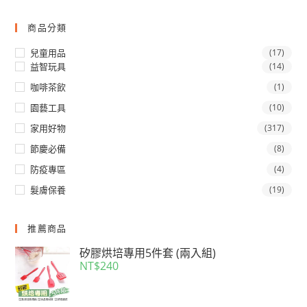
說：
飯
後
商品分類
喝
一
兒童用品
(17)
物，
月
益智玩具
(14)
瘦
咖啡茶飲
(1)
30
斤
園藝工具
(10)
家用好物
(317)
節慶必備
(8)
防疫專區
(4)
髮膚保養
(19)
推薦商品
矽膠烘培專用5件套 (兩入組)
NT$
240