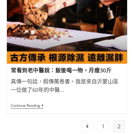
亮」
新
上
架
常看到老中醫說：飯後喝一物，月瘦30斤
真傳一句話，假傳萬卷書。我是來自沂蒙山區
一位做了60年的中醫...
常
Continue Reading
看
到
老
中
1
2
Go to the previous pag
醫