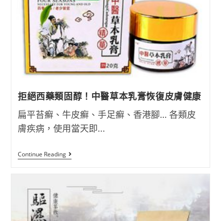
佗
古
方,
華
祖
拾
遺
袪
濕
茶
拒絕西藥類固醇！中醫草本乳膏恢復皮膚健康
扁平苔癬、牛皮癬、手足癬、香港腳… 各類皮
膚疾病，使用當天即...
拒
Continue Reading
絕
西
藥
類
固
醇！
中
醫