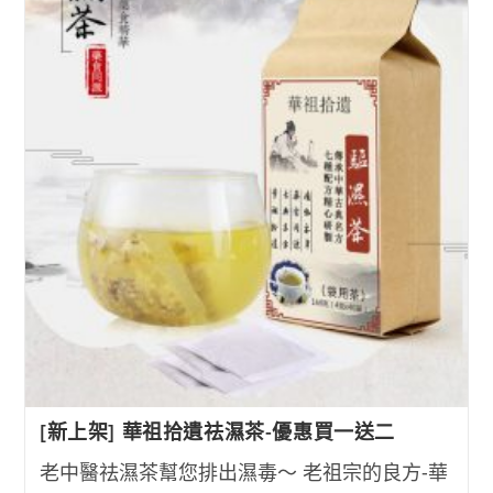
草
本
乳
膏
恢
復
皮
膚
健
康
[新上架] 華祖拾遺祛濕茶-優惠買一送二
老中醫祛濕茶幫您排出濕毒～ 老祖宗的良方-華