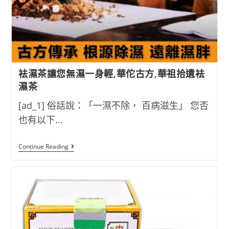
袪濕茶讓您無濕一身輕,華佗古方,華祖拾遺袪
濕茶
[ad_1] 俗話說：「一濕不除， 百病滋生」 您否
也有以下...
袪
Continue Reading
濕
茶
讓
您
無
濕
一
身
輕,
華