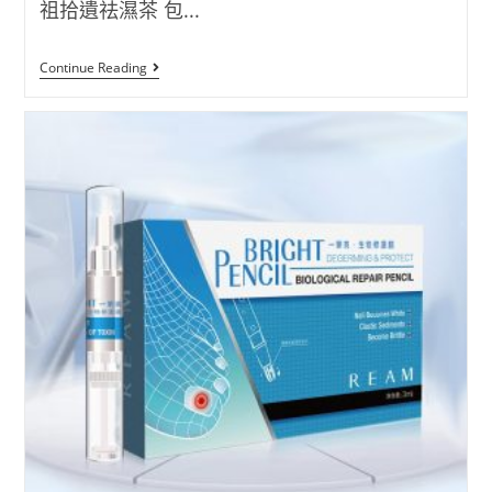
祖拾遺祛濕茶 包...
[新
Continue Reading
上
架]
華
祖
拾
遺
祛
濕
茶-
優
惠
買
一
送
二