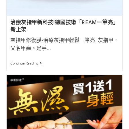
治療灰指甲新科技!德國技術「REAM一筆亮」
新上架
灰指甲修復膜-治療灰指甲輕鬆一筆亮 灰指甲，
又名甲癬。是手...
治
Continue Reading
療
灰
指
甲
新
科
技!
德
國
技
術
「REAM
一
筆